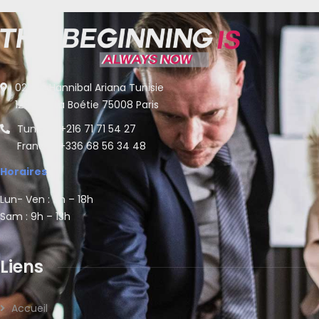
02 rue Hannibal Ariana Tunisie
128 Rue La Boétie 75008 Paris
Tunisie : +216 71 71 54 27
France : +336 68 56 34 48
Horaires
Lun- Ven : 9h – 18h
Sam : 9h – 13h
Liens
Accueil