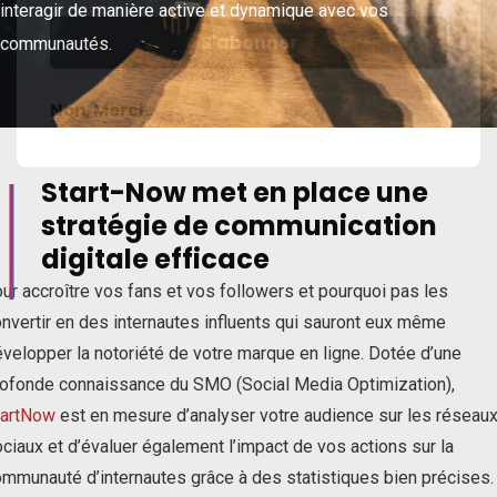
interagir de manière active et dynamique avec vos
communautés.
Non, Merci
Start-Now met en place une
IE
stratégie de communication
digitale efficace
ur accroître vos fans et vos followers et pourquoi pas les
nvertir en des internautes influents qui sauront eux même
velopper la notoriété de votre marque en ligne.
Dotée d’une
ofonde connaissance du SMO (Social Media Optimization),
tartNow
est en mesure
d’analyser votre audience
sur les réseau
ciaux et d’évaluer également l’impact de vos actions sur la
mmunauté d’internautes grâce à des statistiques bien précises.