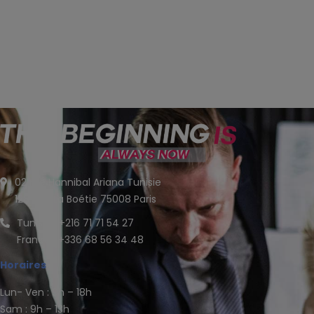
02 rue Hannibal Ariana Tunisie
128 Rue La Boétie 75008 Paris
Tunisie : +216 71 71 54 27
France : +336 68 56 34 48
Horaires
Lun- Ven : 9h – 18h
Sam : 9h – 13h