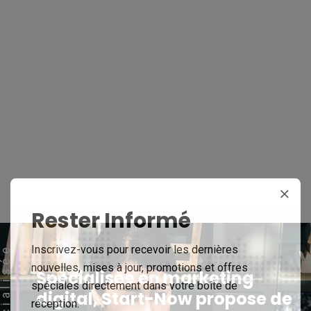
Stratégie
Digitale
Externalisation
Rester Informé
Inscrivez-vous pour recevoir les dernières
pécialisée
nouvelles, mises à jour, promotions et offres
Spécialisée en marketing
spéciales directement dans votre boîte de
digital, Start-Now propose de
réception.