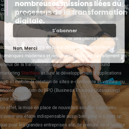
nombreuses missions liées au
processus de la transformation
digitale.
Elle intervient notamment auprès de ses clients afin de les
accompagner à mettre en place différentes technologies
Non, Merci
numériques modernes et rentables.
Maîtrisant parfaitement les
enjeux de la transformation digitale, l’agence d’inbound
marketing
StartNow
assure le développement d’applications
web et mobile, la
création de sites e-commerce et vitrines
ou
encore l’utilisation du BPO (Business Process Outsourcing)
pour les PME.
En effet, la mise en place de nouvelles solutions digitales
s’avère une étape indispensable aussi bien pour les start-up
que pour les grandes entreprises afin de prendre de la hauteur